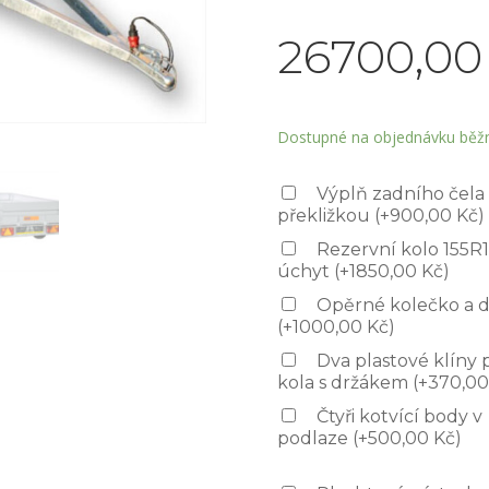
26700,0
Dostupné na objednávku běž
Výplň zadního čela
překližkou
(
+
900,00
Kč
)
Rezervní kolo 155R1
úchyt
(
+
1850,00
Kč
)
Opěrné kolečko a d
(
+
1000,00
Kč
)
Dva plastové klíny 
kola s držákem
(
+
370,0
Čtyři kotvící body v
podlaze
(
+
500,00
Kč
)