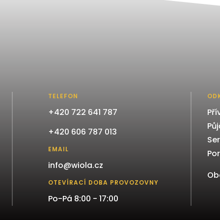
TELEFON
OD
+420 722 641 787
Pří
Pů
+420 606 787 013
Ser
EMAIL
Po
info@wiola.cz
Ob
OTEVÍRACÍ DOBA PROVOZOVNY
Po-Pá 8:00 - 17:00