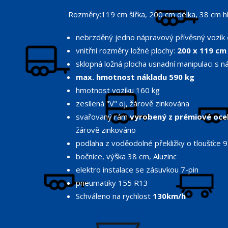
Rozměry:119 cm šířka, 200 cm délka, 38 cm h
nebrzděný jedno nápravový přívěsný vozík
vnitřní rozměry ložné plochy:
200 x 119 cm
sklopná ložná plocha usnadní manipulaci s 
max. hmotnost nákladu 590 kg
hmotnost vozíku 160 kg
zesílená "V" oj, žárově zinkována
svařovaný rám
vyrobený z prémiové oce
žárově zinkováno
podlaha z voděodolné překližky o tloušťce
bočnice, výška 38 cm, Aluzinc
elektro instalace se zásuvkou 7-pin
pneumatiky 155 R13
Schváleno na rychlost
130km/h