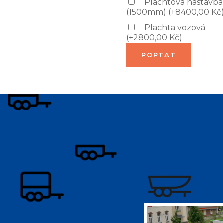
Plachtová nástavba
(1500mm)
(
+
8400,00
Kč
Plachta vozová
(
+
2800,00
Kč
)
POPTAT