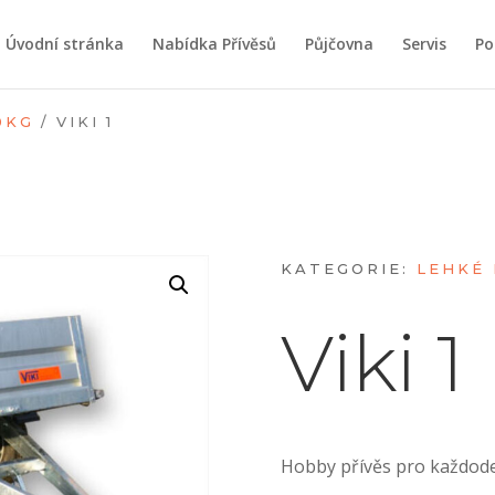
Úvodní stránka
Nabídka Přívěsů
Půjčovna
Servis
Po
0KG
/ VIKI 1
KATEGORIE:
LEHKÉ 
Viki 1
Hobby přívěs pro každode