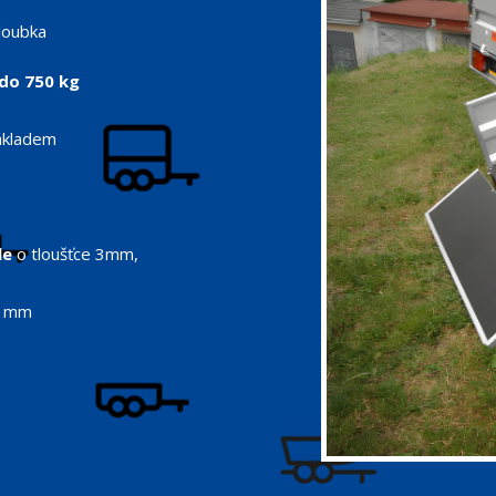
loubka
do 750 kg
nákladem
le
o tloušťce 3mm,
 9 mm