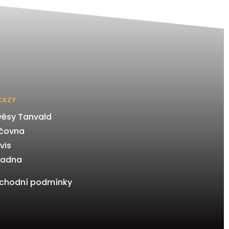
KAZY
věsy Tanvald
jčovna
vis
radna
chodní podmínky