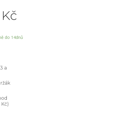
0
Kč
ně do 14dnů
3 a
ržák
pod
0
Kč
)