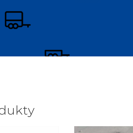
odukty