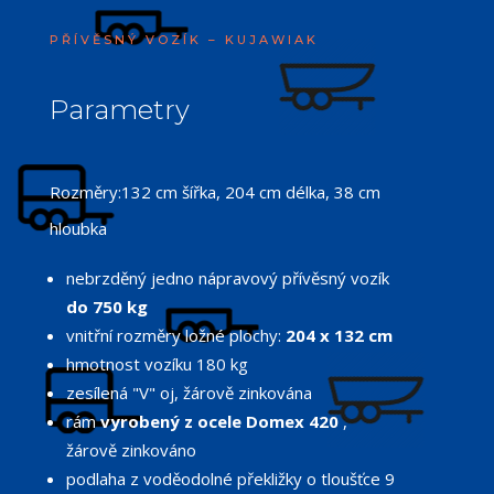
PŘÍVĚSNÝ VOZÍK – KUJAWIAK
Parametry
Rozměry:132 cm šířka, 204 cm délka, 38 cm
hloubka
nebrzděný jedno nápravový přívěsný vozík
do 750 kg
vnitřní rozměry ložné plochy:
204 x 132 cm
hmotnost vozíku 180 kg
zesílená "V" oj, žárově zinkována
rám
vyrobený z ocele Domex 420
,
žárově zinkováno
podlaha z voděodolné překližky o tloušťce 9