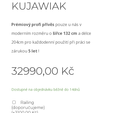
KUJAWIAK
Prémiový profi přívěs
pouze u nás v
moderním rozměru o
šířce 132 cm
a délce
204cm pro každodenní použití při práci se
zárukou
5 let
!
32990,00
Kč
Dostupné na objednávku běžně do 14dnů
Railing
(doporučujeme)
(
+
3100,00
Kč
)