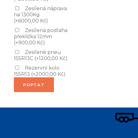
Zesílená náprava
na 1300Kg
(
+
6000,00
Kč
)
Zesílená podlaha
překližka 12mm
(
+
900,00
Kč
)
Zesílené pneu
155R13C
(
+
1200,00
Kč
)
Rezervní kolo
155R13
(
+
2000,00
Kč
)
POPTAT