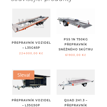
PSS 1N 750KG
PŘEPRAVNÍK VOZIDEL
PŘEPRAVNÍK
– L35G65P
SNĚŽNÉHO SKŮTRU
224000,00
Kč
61900,00
Kč
Sleva!
PŘEPRAVNÍK VOZIDEL
QUAD 2H1.3 –
– L35G50P
PŘEPRAVNÍK