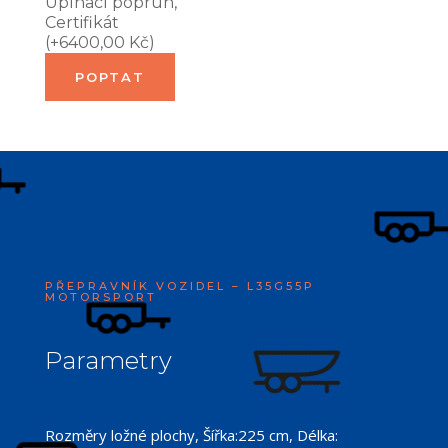
Upínací popruh,
Certifikát
(
+
6400,00
Kč
)
POPTAT
PŘEPRAVNÍK VOZIDEL – L35G55P
MOTORSPORT
Parametry
Rozměry ložné plochy, Šířka:225 cm, Délka: