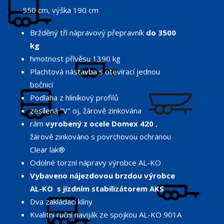
550 cm, výška 190 cm
Bržděný tří nápravový přepravník
do 3500
kg
hmotnost přívěsu 1390 kg
Plachtová nástavba s otevírací jednou
bočnicí
Podlaha z hliníkový profilů
zesílená "V" oj, žárově zinkována
rám
vyrobený z ocele Domex 420
,
žárově zinkováno s povrchovou ochranou
Clear lak®
Odolné torzní nápravy výrobce AL-KO
Vybaveno nájezdovou brzdou výrobce
AL-KO s jízdním stabilizátorem AKS
Dva zakládací klíny
Kvalitní ruční naviják ze spojkou AL-KO 901A