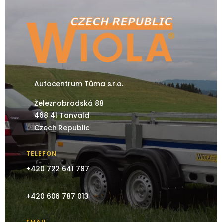
Autocentrum Tůma s.r.o.
Železnobrodská 88
468 41 Tanvald
Czech Republic
TELEFON
+420 722 641 787
+420 606 787 013
EMAIL