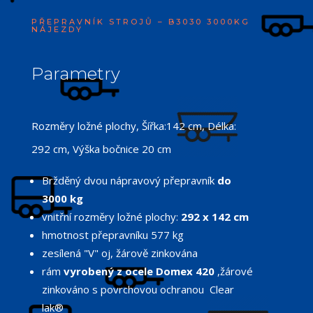
PŘEPRAVNÍK STROJŮ – B3030 3000KG
NÁJEZDY
Parametry
Rozměry ložné plochy, Šířka:142 cm, Délka:
292 cm, Výška bočnice 20 cm
Bržděný dvou nápravový přepravník
do
3000 kg
vnitřní rozměry ložné plochy:
292 x 142 cm
hmotnost přepravníku 577 kg
zesílená "V" oj, žárově zinkována
rám
vyrobený z ocele Domex 420
,žárové
zinkováno s povrchovou ochranou Clear
lak®