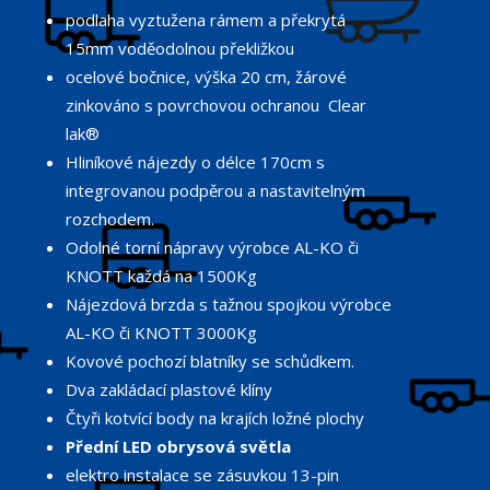
podlaha vyztužena rámem a překrytá
15mm voděodolnou překližkou
ocelové bočnice, výška 20 cm, žárové
zinkováno s povrchovou ochranou Clear
lak®
Hliníkové nájezdy o délce 170cm s
integrovanou podpěrou a nastavitelným
rozchodem.
Odolné torní nápravy výrobce AL-KO či
KNOTT každá na 1500Kg
Nájezdová brzda s tažnou spojkou výrobce
AL-KO či KNOTT 3000Kg
Kovové pochozí blatníky se schůdkem.
Dva zakládací plastové klíny
Čtyři kotvící body na krajích ložné plochy
Přední LED obrysová světla
elektro instalace se zásuvkou 13-pin